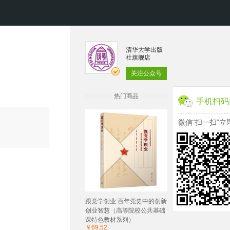
清华大学出版
社旗舰店
关注公众号
热门商品
手机扫码
微信“扫一扫”立
跟党学创业:百年党史中的创新
创业智慧（高等院校公共基础
课特色教材系列）
￥69.52