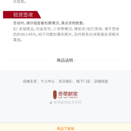
商品说明
店铺主页
个人中心
关注我们
线下门店
店铺信息
有赞提供技术支持
商品下架啦