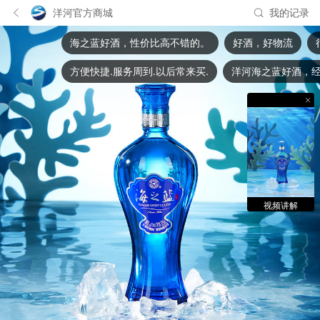
洋河官方商城
我的记录
海之蓝好酒，性价比高不错的。
好酒，好物流
很
方便快捷.服务周到.以后常来买.
洋河海之蓝好酒，经
视频讲解