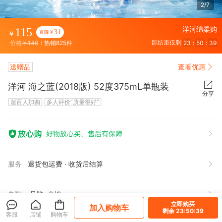
2/7
洋河绵柔购
115
31
直降￥
￥
距结束仅剩
23
:
50
:
39
价格
￥146
热销825件
查看优惠
送赠品
洋河 海之蓝(2018版) 52度375mL单瓶装
分享
超百人加购
多人评价“质量很好”
服务
退货包运费 · 收货后结算
参数
品牌; 产地
立即购买
加入购物车
剩余 23:50:39
客服
店铺
购物车