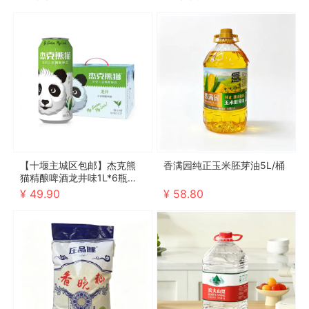
【十堰主城区包邮】杰克熊
香满园纯正玉米胚芽油5L/桶
猫精酿啤酒龙井味1L*6瓶（2
026年10月4号到期，介意勿
¥ 49.90
¥ 58.80
拍）