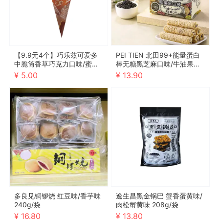
【9.9元4个】巧乐兹可爱多
PEI TIEN 北田99+能量蛋白
中脆筒香草巧克力口味/蜜瓜
棒无糖黑芝麻口味/牛油果口
玫瑰车厘子口味 70g
味 120g/袋
¥ 5.00
¥ 13.90
多良见铜锣烧 红豆味/香芋味
逸生昌黑金锅巴 蟹香蛋黄味/
240g/袋
肉松蟹黄味 208g/袋
¥ 16.80
¥ 13.80