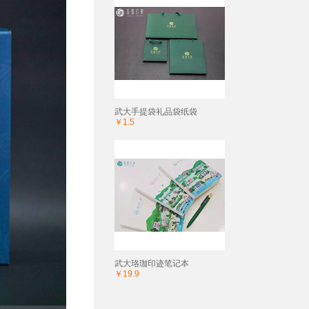
武大手提袋礼品袋纸袋
￥1.5
武大珞珈印迹笔记本
￥19.9