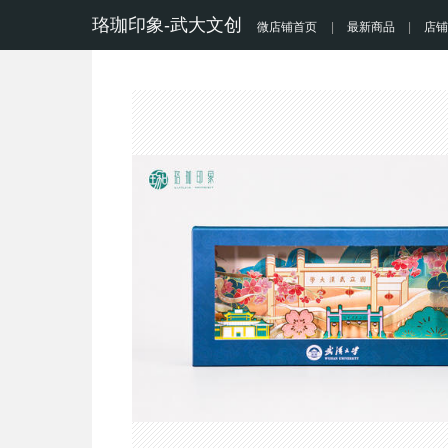
珞珈印象-武大文创
微店铺首页
|
最新商品
|
店铺