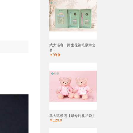
武大珞珈一路生花钢笔徽章套
盒
￥99.0
武大珞樱熊【赠专属礼品袋】
￥129.0