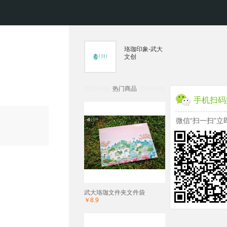
珞珈印象-武大
文创
热门商品
手机扫码
微信“扫一扫”立
武大珞珈文件夹文件袋
￥8.9