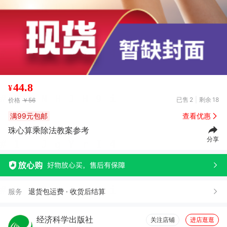
44.8
¥
已售
2
剩余
18
价格
￥56
满99元包邮
查看优惠
珠心算乘除法教案参考
分享
服务
退货包运费 · 收货后结算
经济科学出版社
关注店铺
进店逛逛