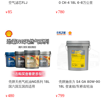
空气滤芯FLJ
0 CK-4 18L 6-8万公里
85
780
¥
¥
壳牌天然气机油NG系列 18L
壳牌施倍力 S4 GA 80W-90
国六国五国四适用
18L 变速箱/车桥齿轮油
480
799
¥
¥