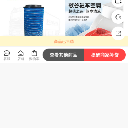
商品已售罄
查看其他商品
提醒商家补货
金亿利 2846（毡芯）白金
【25新款】歌谷 HT22 顶置
客服
店铺
购物车
版 空气滤清器 6-10万公里
一体驻车空调 24V直流 200
重汽新汕德卡
0W 【一年整机联保】
219
3980
¥
¥