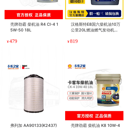
壳牌劲霸 柴机油 R4 CI-4 1
汉格斯特E8国六柴机油10万
5W-50 18L
公里20L燃油燃气发动机通
用
479
819
¥
¥
弗列加 AA90133(K2437)
壳牌劲霸 柴机油 K8 10W-4