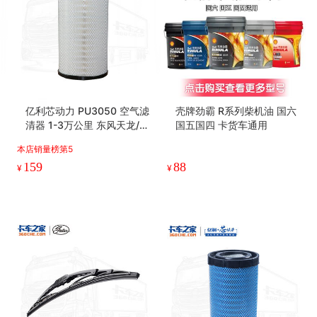
亿利芯动力 PU3050 空气滤
壳牌劲霸 R系列柴机油 国六
清器 1-3万公里 东风天龙/天
国五国四 卡货车通用
龙旗舰/新天龙KL
本店销量榜第5
159
88
¥
¥