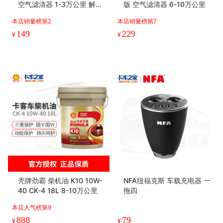
空气滤清器 1-3万公里 解放
版 空气滤清器 6-10万公里
J7/J6P/JH6、重汽
本店销量榜第2
本店销量榜第7
149
229
¥
¥
壳牌劲霸 柴机油 K10 10W-
NFA纽福克斯 车载充电器 一
40 CK-4 18L 8-10万公里
拖四
本店人气榜第9
888
79
¥
¥