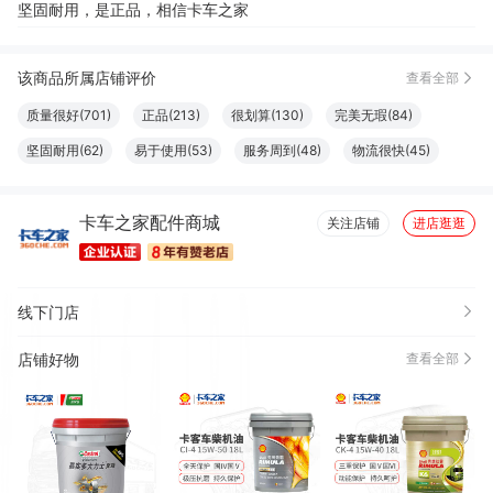
坚固耐用，是正品，相信卡车之家
该商品所属店铺评价
查看全部
质量很好(701)
正品(213)
很划算(130)
完美无瑕(84)
坚固耐用(62)
易于使用(53)
服务周到(48)
物流很快(45)
效果好(40)
做工精良(32)
性价比高(27)
方便(18)
卡车之家配件商城
包装很好(11)
方便实用(11)
真材实料(11)
清洁干净(11)
关注店铺
进店逛逛
安装便捷(10)
外观好看(10)
功能强劲(8)
必备书籍(8)
耐磨(8)
很舒服(7)
很好看(6)
线下门店
店铺好物
查看全部