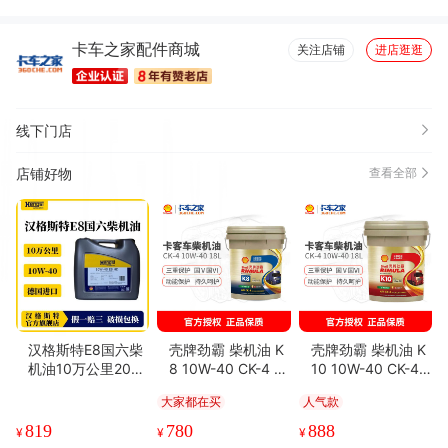
效果好(40)
做工精良(32)
性价比高(27)
方便(18)
卡车之家配件商城
包装很好(11)
方便实用(11)
真材实料(11)
清洁干净(11)
关注店铺
进店逛逛
安装便捷(10)
外观好看(10)
功能强劲(8)
必备书籍(8)
耐磨(8)
很舒服(7)
很好看(6)
线下门店
店铺好物
查看全部
汉格斯特E8国六柴
壳牌劲霸 柴机油 K
壳牌劲霸 柴机油 K
机油10万公里20L
8 10W-40 CK-4 18
10 10W-40 CK-4 1
燃油燃气发动机通
L 6-8万公里
8L 8-10万公里
大家都在买
人气款
用
819
780
888
¥
¥
¥