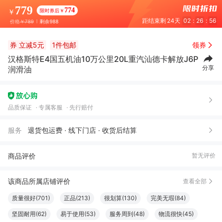
779
774
限时券后￥
￥
距结束剩
24天
02
:
26
:
54
价格
￥789
剩余988
券
立减5元
1件包邮
领券
汉格斯特E4国五机油10万公里20L重汽汕德卡解放J6P
分享
润滑油
品质保证
专属客服
先行赔付
服务
退货包运费 · 线下门店 · 收货后结算
商品评价
暂无评价
该商品所属店铺评价
查看全部
质量很好(701)
正品(213)
很划算(130)
完美无瑕(84)
坚固耐用(62)
易于使用(53)
服务周到(48)
物流很快(45)