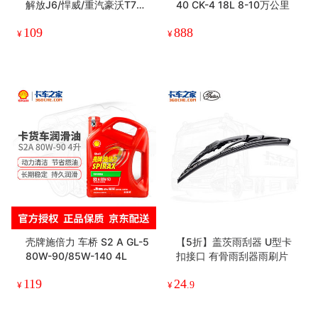
解放J6/悍威/重汽豪沃T7H/
40 CK-4 18L 8-10万公里
德龙F3000
109
888
¥
¥
壳牌施倍力 车桥 S2 A GL-5
【5折】盖茨雨刮器 U型卡
80W-90/85W-140 4L
扣接口 有骨雨刮器雨刷片
119
24
¥
¥
.9