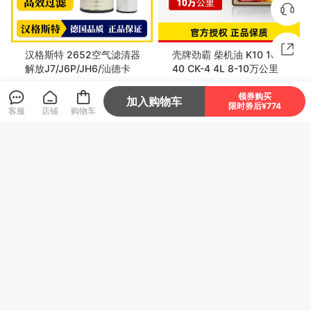
汉格斯特 2652空气滤清器
壳牌劲霸 柴机油 K10 10W-
解放J7/J6P/JH6/汕德卡
40 CK-4 4L 8-10万公里
238
249
领券购买
¥
¥
加入购物车
限时券后¥774
客服
店铺
购物车
嘉实多 大力士聚能润滑油 CI
汉格斯特 2841 空气滤清器