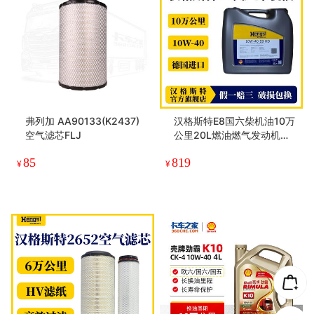
弗列加 AA90133(K2437)
汉格斯特E8国六柴机油10万
空气滤芯FLJ
公里20L燃油燃气发动机通
用
85
819
¥
¥