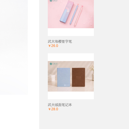
武大珞樱签字笔
￥26.0
武大绒面笔记本
￥28.0