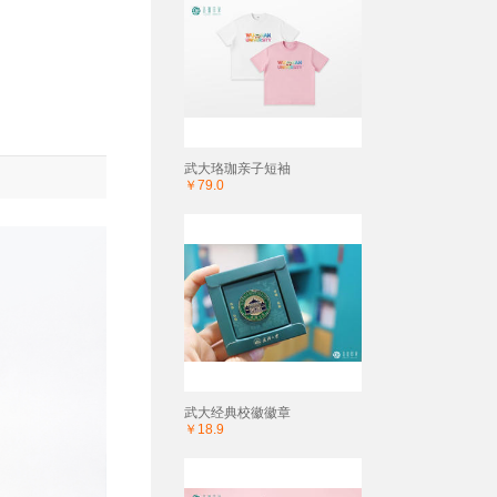
武大珞珈亲子短袖
￥79.0
武大经典校徽徽章
￥18.9