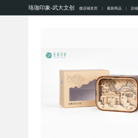
珞珈印象-武大文创
微店铺首页
|
最新商品
|
店铺