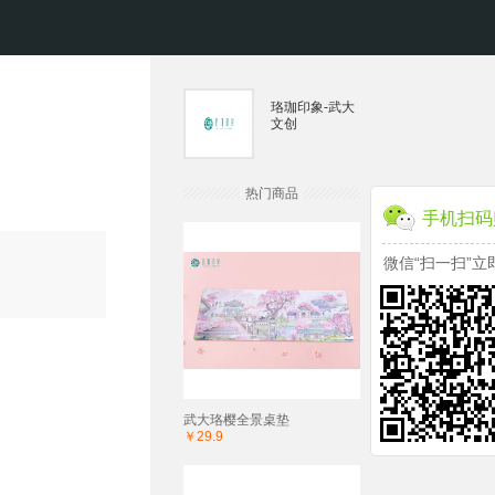
珞珈印象-武大
文创
热门商品
手机扫码
微信“扫一扫”立
武大珞樱全景桌垫
￥29.9