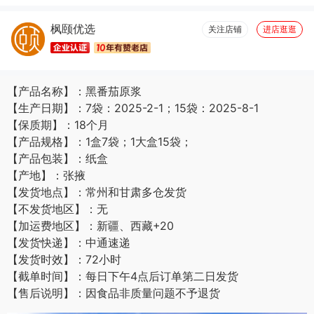
服务周到(8)
很好看(7)
完美无瑕(7)
效果好(7)
方便(7)
枫颐优选
很舒服(6)
包装很好(6)
真材实料(6)
关注店铺
进店逛逛
【产品名称】：黑番茄原浆
【生产日期】：7袋：2025-2-1；15袋：2025-8-1
【保质期】：18个月
【产品规格】：1盒7袋；1大盒15袋；
【产品包装】：纸盒
【产地】：张掖
【发货地点】：常州和甘肃多仓发货
【不发货地区】：无
【加运费地区】：新疆、西藏+20
【发货快递】：中通速递
【发货时效】：72小时
【截单时间】：每日下午4点后订单第二日发货
【售后说明】：因食品非质量问题不予退货