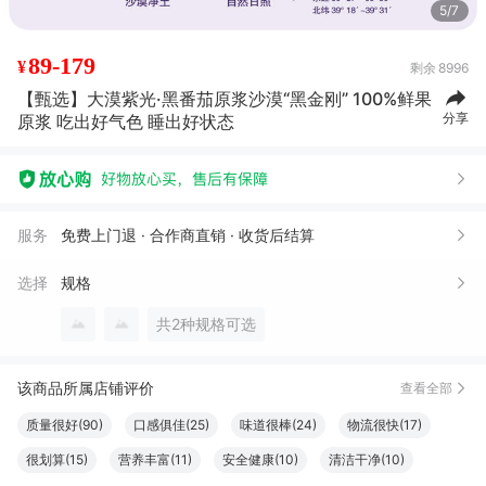
5/7
89-179
¥
剩余
8996
【甄选】大漠紫光·黑番茄原浆沙漠“黑金刚” 100%鲜果
分享
原浆 吃出好气色 睡出好状态
服务
免费上门退 · 合作商直销 · 收货后结算
选择
规格
共2种规格可选
该商品所属店铺评价
查看全部
质量很好(90)
口感俱佳(25)
味道很棒(24)
物流很快(17)
很划算(15)
营养丰富(11)
安全健康(10)
清洁干净(10)