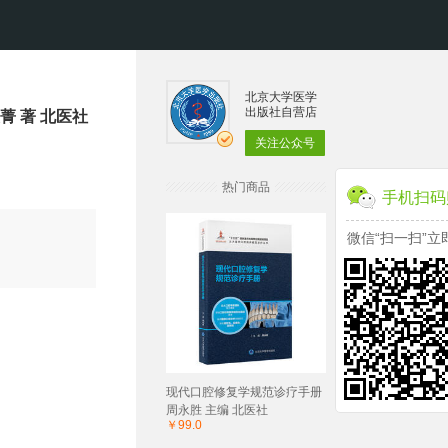
北京大学医学
出版社自营店
 著 北医社
关注公众号
热门商品
手机扫码
微信“扫一扫”立
现代口腔修复学规范诊疗手册
周永胜 主编 北医社
￥99.0