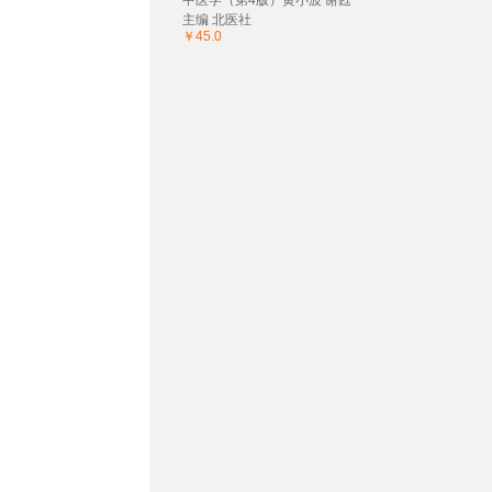
中医学（第4版）黄小波 谢甦
主编 北医社
￥45.0