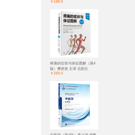
￥188.0
疼痛的症状与体征图解（第4
版）樊碧发 主译 北医社
￥280.0