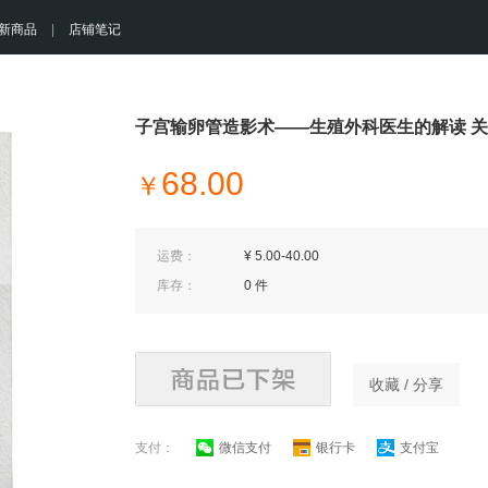
新商品
|
店铺笔记
子宫输卵管造影术——生殖外科医生的解读 关菁
68.00
￥
运费：
¥ 5.00-40.00
库存：
0 件
收藏 / 分享
支付：
微信支付
银行卡
支付宝