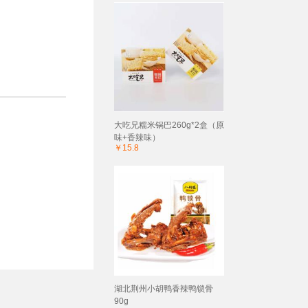
大吃兄糯米锅巴260g*2盒（原
味+香辣味）
￥15.8
湖北荆州小胡鸭香辣鸭锁骨
90g