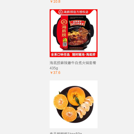
￥10.8
海底捞麻辣嫩牛自煮火锅套餐
435g
￥37.6