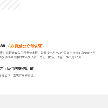
88
（
微信公众号认证
）
88是湖北日报传媒集团楚天都市报、楚天报刊发行总公司联合打造的微信服务平
供提供物美价廉的生活快消品；优选、优品、优惠，尽在楚天e购！
访问我们的微信店铺
服咨询、查询订单和物流...