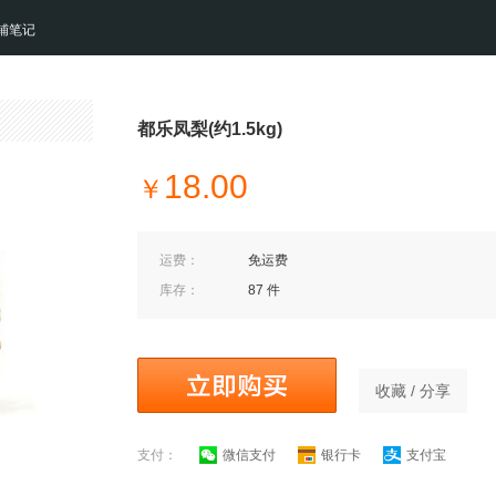
铺笔记
都乐凤梨(约1.5kg)
18.00
￥
运费：
免运费
库存：
87 件
收藏 / 分享
支付：
微信支付
银行卡
支付宝