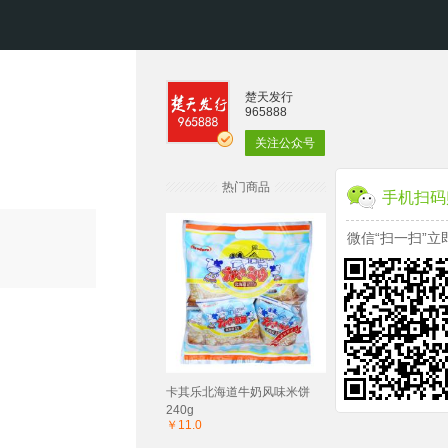
楚天发行
965888
关注公众号
热门商品
手机扫码
微信“扫一扫”立
卡其乐北海道牛奶风味米饼
240g
￥11.0