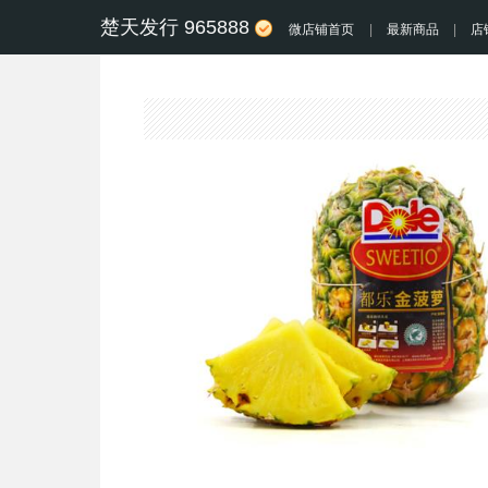
楚天发行 965888
微店铺首页
|
最新商品
|
店