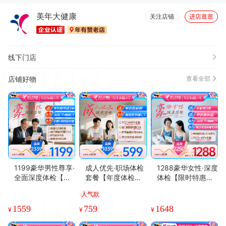
美年大健康
关注店铺
进店逛逛
线下门店
店铺好物
查看全部
1199豪华男性尊享·
成人优先·职场体检
1288豪华女性·深度
全面深度体检【建
套餐【年度体检套
体检【限时特惠，
议30岁以上男士使
餐，下单免费送甲
侧重妇科、乳腺、
人气款
用】
状腺彩超】
甲状腺】
1559
759
1648
¥
¥
¥