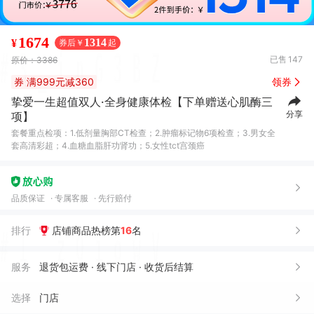
1674
1314
¥
券后￥
起
已售
147
原价：3386
券
满999元减360
领券
挚爱一生超值双人·全身健康体检【下单赠送心肌酶三
分享
项】
套餐重点检项：1.低剂量胸部CT检查；2.肿瘤标记物6项检查；3.男女全
套高清彩超；4.血糖血脂肝功肾功；5.女性tct宫颈癌
品质保证
专属客服
先行赔付
排行
店铺商品热榜第
16
名
服务
退货包运费 · 线下门店 · 收货后结算
选择
门店