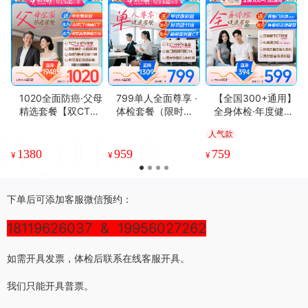
1020全面防癌·父母
799单人全面尊享 ·
【全国300+通用】
精选套餐【双CT
体检套餐（限时特
全身体检·年度健康
+肿瘤12项深度守
惠升级肝功能11项
体检【下单免费赠
人气款
护，推荐40-70岁
甲状腺彩超）
送幽门抗体(血
人群】单人套餐
液）】
1380
959
759
¥
¥
¥
下单后可添加客服微信预约：
18119626037 & 19956027262
如需开具发票，体检后联系在线客服开具。
我们只能开具普票。