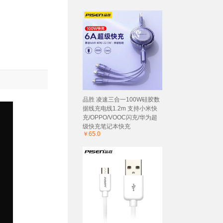
品胜 凌速三合一100W硅胶数
据线充电线1.2m 支持小米快
充/OPPO/VOOC闪充/华为超
级快充笔记本快充
￥65.0