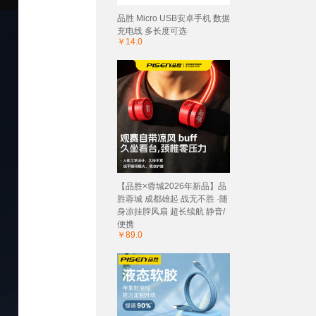
品胜 Micro USB安卓手机 数据
充电线 多长度可选
￥14.0
【品胜×蓉城2026年新品】品
胜蓉城 成都雄起 战无不胜 ·随
身凉挂脖风扇 超长续航 静音/
便携
￥89.0