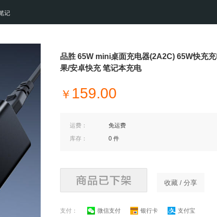
笔记
品胜 65W mini桌面充电器(2A2C) 65W快
果/安卓快充 笔记本充电
159.00
￥
运费：
免运费
库存：
0 件
收藏 / 分享
支付：
微信支付
银行卡
支付宝