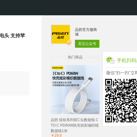
品胜官方微商
城
充充电头 支持苹
关注公众号
热门商品
手机扫码
微信“扫一扫”立
品胜 缤纷系列双C头数据线 C
TO C PD60W快充炫彩编织线
数据线1米
￥29.0