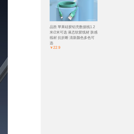
品胜 苹果硅胶铝壳数据线1.2
米/2米可选 液态软胶线材 肤感
线材 抗折断 清新颜色多色可
选
￥22.9