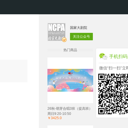
国家大剧院
关注公众号
热门商品
手机扫码
微信“扫一扫”立
26秋-萌芽合唱3班（提高班）
周日9:20-10:50
￥3425.0