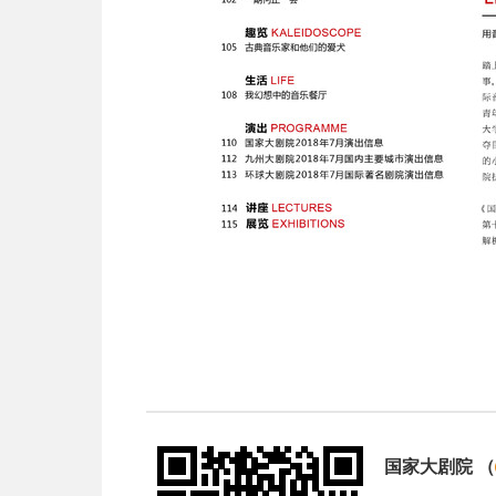
国家大剧院
（