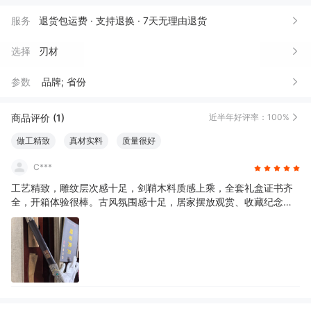
服务
退货包运费 · 支持退换 · 7天无理由退货
选择
刃材
参数
品牌; 省份
商品评价 (1)
近半年好评率：100%
做工精致
真材实料
质量很好
C***
工艺精致，雕纹层次感十足，剑鞘木料质感上乘，全套礼盒证书齐
全，开箱体验很棒。古风氛围感十足，居家摆放观赏、收藏纪念都
合适，能感受到传统铸剑工艺的用心。