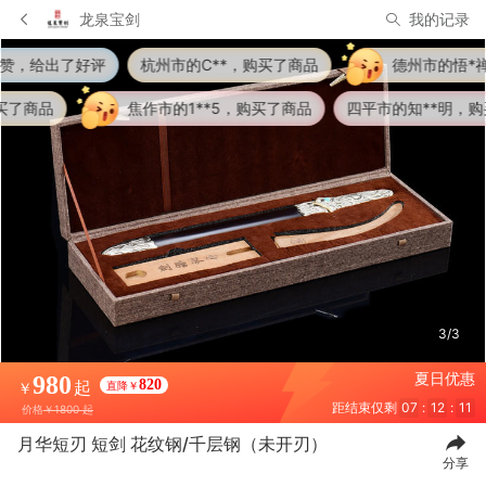
龙泉宝剑
我的记录
州市的C**，购买了商品
德州市的悟*禅，购买了商品
市的1**5，购买了商品
四平市的知**明，购买了商品
吉林市的
3/3
夏日优惠
980
起
820
直降￥
￥
距结束仅剩
07
:
12
:
09
价格
￥1800 起
月华短刃 短剑 花纹钢/千层钢（未开刃）
分享