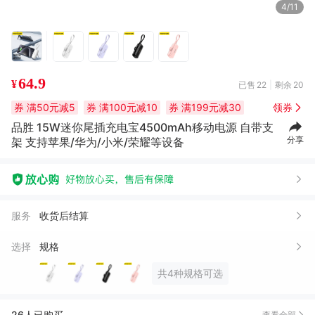
5/11
64.9
¥
已售
22
剩余
20
券
满50元减5
券
满100元减10
券
满199元减30
领券
品胜 15W迷你尾插充电宝4500mAh移动电源 自带支
***?
06月16日买了1件
去下单
分享
架 支持苹果/华为/小米/荣耀等设备
***?
06月16日买了1件
去下单
段*
12月18日买了1件
去下单
西***5
11月16日买了1件
去下单
服务
收货后结算
段*
11月02日买了1件
去下单
选择
规格
如*
09月12日买了1件
去下单
共4种规格可选
李*涛
09月04日买了1件
去下单
艳*
09月03日买了1件
去下单
26人已购买
查看全部