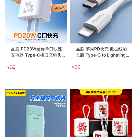
品胜 PD20W迷你单口快速
品胜 苹果PD快充 数据线加
充电器 Type-C接口充电头
长版 Type-C to Lightning3
苹果15/16手机充电头
A数据线 适用于苹果手机8-1
32
35
4快充
¥
¥