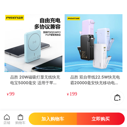
品胜 20W磁吸灯显无线快充
品胜 双自带线22.5W快充电
电宝5000毫安 适用于苹果1
霸20000毫安快充移动电源
6/15/14华为小米设备
支持苹果13闪充华为22.5W
99
199
超级快充小米三星快充充电
¥
¥
宝
加入购物车
立即购买
店铺
购物车