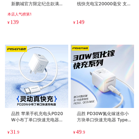
新鹏城官方限定纪念款满血
线快充电宝20000毫安 支持
充电宝10000毫安
PD快充迷你挂绳移动电源苹
本店人气榜第1
果17充电
139
149
¥
¥
品胜 苹果手机充电头PD20
品胜 PD30W氮化镓迷你小
W小布丁单口快速充电器充
方块单口快速充电器 Type-
电头+数据线 Type-C单口快
C口充电头+C口/L口数据线
31
49
充 适用于苹果14/15手机快
¥
.9
¥
.9
充插头