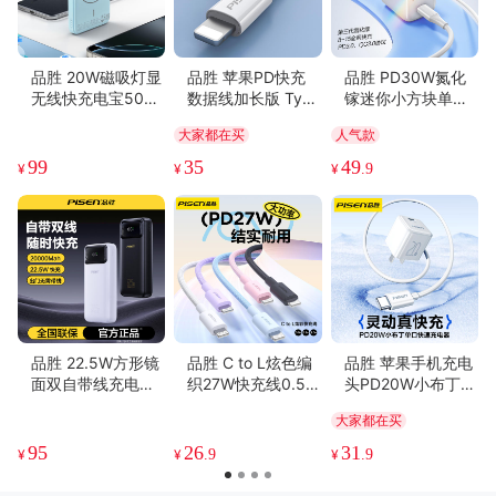
很舒服(24)
包装很好(15)
效果好(14)
款式时尚(12)
精美雅致(10)
生活方便(10)
声音很轻(8)
配置超棒(8)
必备书籍(8)
反应灵敏(7)
高端大气(6)
认真负责(6)
品胜 20W磁吸灯显
品胜 苹果PD快充
品胜 PD30W氮化
无线快充电宝5000
数据线加长版 Type
镓迷你小方块单口
毫安 适用于苹果1
-C to Lightning3A
快速充电器 Type-
大家都在买
人气款
6/15/14华为小米设
数据线 适用于苹果
C口充电头+C口/L
备
手机8-14快充
口数据线
99
35
49
¥
¥
¥
.9
品胜 22.5W方形镜
品胜 C to L炫色编
品胜 苹果手机充电
面双自带线充电宝1
织27W快充线0.5
头PD20W小布丁单
0000毫安快速充电
米/1.2米/2米 支持
口快速充电器充电
大家都在买
屏显移动电源
苹果设备 3A快充
头+数据线 Type-C
单口快充 适用于苹
95
26
31
¥
¥
.9
¥
.9
果14/15手机快充插
头