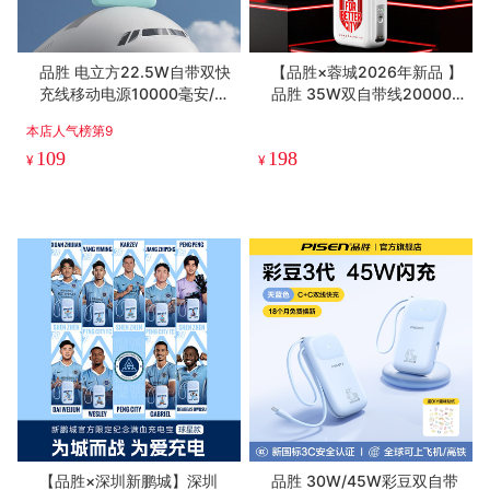
品胜 电立方22.5W自带双快
【品胜×蓉城2026年新品 】
充线移动电源10000毫安/2
品胜 35W双自带线20000
0000毫安支持华为22.5W
毫安球员肖像款便携充电宝
本店人气榜第9
支持苹果PD20W快充 LED
成都雄起
109
198
显示屏充电宝 支持苹果15手
¥
¥
机快充安卓手机充电
【品胜×深圳新鹏城】深圳
品胜 30W/45W彩豆双自带