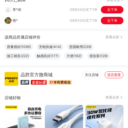
衣***坊
08月06日买了1件
去下单
小*
07月28日买了1件
去下单
该商品所属店铺评价
查看全部
质量很好(1095)
充电快速(414)
坚固耐用(239)
做工精良(222)
触感良好(177)
方便(162)
很划算(129)
易于使用(102)
续航强劲(93)
款式好看(84)
正品(82)
品胜官方微商城
服务周到(77)
设计一流(72)
物流很快(71)
耐磨(61)
关注店铺
进店逛逛
很好看(55)
音质出色(53)
大小合适(50)
外观好看(49)
内存充足(47)
超强静音(42)
完美运行(42)
功能强劲(41)
店铺好物
查看全部
性价比高(41)
颜色正(39)
完美无瑕(38)
简约百搭(36)
方便实用(34)
清晰度高(34)
容量够大(34)
安装便捷(31)
清洁干净(30)
不占空间(29)
尺寸适宜(29)
真材实料(25)