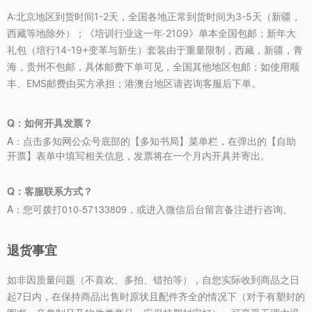
A:
北京地区到货时间1-2天，全国各地正常到货时间为3-5天（新疆，
西藏等地除外）；《培训行业这一年·2109》单本全国包邮；新年大
礼包（培行14-19+变革与新生）套装由于重量限制，西藏，新疆，青
海，贵州不包邮，具体邮费下单可见，全国其他地区包邮；如使用顺
丰、EMS邮费由买方承担；港澳台地区请咨询客服后下单。
Q：如何开具发票？
A：点击多知网公众号底部的【多知书局】菜单栏，在弹出的【自助
开票】表单中填写相关信息，发票将在一个月内开具并寄出。
Q：客服联系方式？
A：您可拨打010-57133809，或进入微信后台留言备注进行咨询。
退货事宜
如非因质量问题（不喜欢、多拍、错拍等），自您实际收到商品之日
起7日内，在保持商品出售时原状且配件齐全的情况下（对于有塑封的