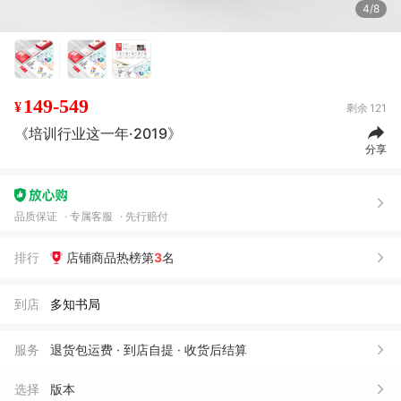
4/8
149-549
¥
剩余
121
《培训行业这一年·2019》
分享
品质保证
专属客服
先行赔付
排行
店铺商品热榜第
3
名
到店
多知书局
服务
退货包运费 · 到店自提 · 收货后结算
选择
版本