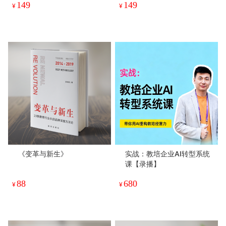
149
149
¥
¥
《变革与新生》
实战：教培企业AI转型系统
课【录播】
88
680
¥
¥