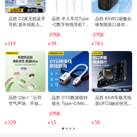
精美雅致(10)
生活方便(10)
声音很轻(8)
配置超棒(8)
必备书籍(8)
反应灵敏(7)
高端大气(6)
认真负责(6)
品胜 C2真无线蓝牙
品胜 半入耳式Type
品胜 65W口袋氮化
耳机 超长续航入耳
-C数字有线耳机TD
镓智能多口迷你充
式无线耳机 适用苹
01 适用于华为荣耀
电器2C1A 双Type-
人气款
人气款
果安卓华为小米手
50/p50pro/p40/n
C口+USB接口 支持
机 蓝牙5.3
ova9/8小米11红米
苹果PD快充
119
39
74
¥
¥
¥
.9
K40维肯 Type-c接
口有线耳机
品胜 Clip Ⅰ「云羽·
品胜 OTG数据线转
品胜 65W车载充电
空气声场」开放式
接头 Type-C/Micr
器UFCS融合快充1
耳夹耳机 杜比音效
o接口可选 15cm
A1C 点烟器一拖二
人气款
大师音质 跑步运动
支持快充/转换插头
无线耳机
129
15
59
¥
¥
¥