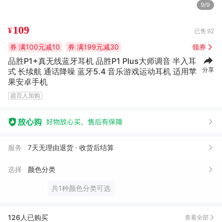
9/9
109
¥
已售
92
券
满100元减10
券
满199元减30
领券
品胜P1+真无线蓝牙耳机 品胜P1 Plus大师调音 半入耳
分享
式 长续航 通话降噪 蓝牙5.4 音乐游戏运动耳机 适用苹
果安卓手机
超百人加购
服务
7天无理由退货 · 收货后结算
选择
颜色分类
共1种颜色分类可选
小*
06月21日买了1件
G***.
06月07日买了1件
126人已购买
查看全部