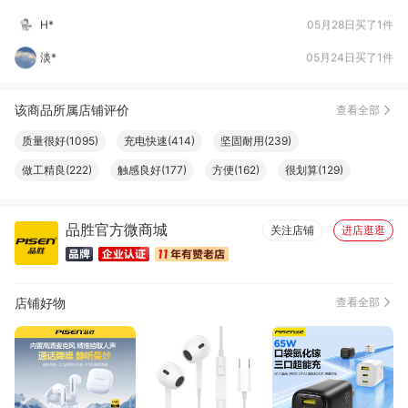
H*
05月28日买了1件
淡*
05月24日买了1件
程*林
05月22日买了1件
该商品所属店铺评价
查看全部
快**人
05月20日买了1件
质量很好(1095)
充电快速(414)
坚固耐用(239)
程*斌
05月09日买了1件
做工精良(222)
触感良好(177)
方便(162)
很划算(129)
春*
05月02日买了1件
易于使用(102)
续航强劲(93)
款式好看(84)
正品(82)
专**.
04月29日买了1件
品胜官方微商城
服务周到(77)
设计一流(72)
物流很快(71)
耐磨(61)
关注店铺
进店逛逛
很好看(55)
音质出色(53)
大小合适(50)
外观好看(49)
P***y
04月24日买了1件
内存充足(47)
超强静音(42)
完美运行(42)
功能强劲(41)
店铺好物
查看全部
性价比高(41)
颜色正(39)
完美无瑕(38)
简约百搭(36)
方便实用(34)
清晰度高(34)
容量够大(34)
安装便捷(31)
清洁干净(30)
不占空间(29)
尺寸适宜(29)
真材实料(25)
很舒服(24)
包装很好(15)
效果好(14)
款式时尚(12)