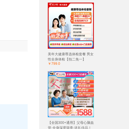
美年大健康尊选体检套餐 男女
性全身体检【拍二免一】
￥799.0
【全国300+通用】父母心脑血
管·全身深度筛查-送礼佳品！