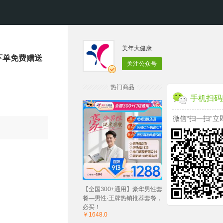
美年大健康
下单免费赠送
关注公众号
热门商品
手机扫码
微信“扫一扫”立
【全国300+通用】豪华男性套
餐—男性·王牌热销推荐套餐，
必买！
￥1648.0