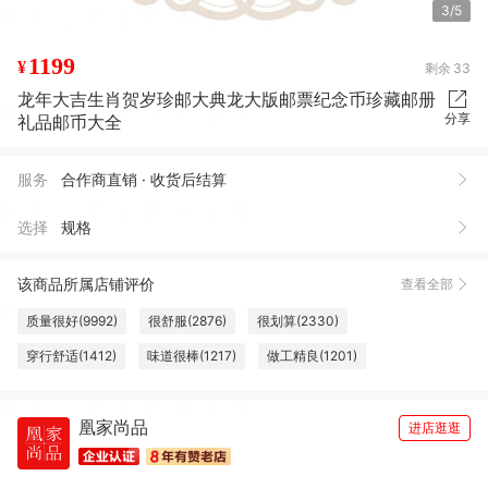
3/5
1199
¥
剩余
33
龙年大吉生肖贺岁珍邮大典龙大版邮票纪念币珍藏邮册
分享
礼品邮币大全
服务
合作商直销 · 收货后结算
选择
规格
该商品所属店铺评价
查看全部
质量很好(9992)
很舒服(2876)
很划算(2330)
穿行舒适(1412)
味道很棒(1217)
做工精良(1201)
口感俱佳(1076)
色泽纯正(1053)
效果好(1007)
凰家尚品
柔软舒适(987)
方便(919)
清洁干净(785)
外观好看(758)
进店逛逛
性价比高(748)
大小合适(705)
很好看(663)
触感良好(601)