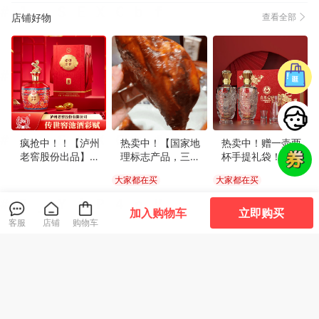
款式好看(599)
正品(589)
坚固耐用(533)
颜色正(529)
店铺好物
查看全部
非常透气(529)
设计一流(529)
物流很快(518)
精美雅致(499)
真材实料(499)
很暖和(475)
尺寸适宜(457)
方便实用(452)
尺码很准(364)
完美无瑕(363)
高端大气(360)
味道鲜美(355)
甘甜醇厚(352)
透气性好(332)
格外清爽(329)
清香四溢(315)
简约百搭(304)
体感舒适(294)
很显气质(289)
珍藏佳品(284)
疯抢中！！【泸州
热卖中！【国家地
热卖中！赠一壶两
老窖股份出品】
理标志产品，三明
杯手提礼袋！【五
易于使用(251)
包装很好(250)
新鲜味美(247)
【泸州传世窖池酒
首批老字号，当地
粮液股份出品·喜福
大家都在买
大家都在买
彩赋·金马生肖限
熏味协会会长单
盛世龙腾限定礼
香浓酥脆(247)
分量充足(244)
优美详细(241)
定】红坛承佳酿 金
位】罗大胡子非遗
盒】52浓香型白酒
199
79
189
¥
¥
¥
.9
厚度适中(231)
清爽不腻(222)
很有弹力(213)
马纳万祥 52°浓香
米雾熏鸭腿
500ml*2瓶/盒 一
加入购物车
立即购买
客服
店铺
购物车
型白酒 999ml/坛/
瓶一码
生活方便(200)
服务周到(198)
必备书籍(191)
款式时尚(174)
送礼盒装
清香软糯(157)
显瘦修身(150)
松软可口(145)
颗粒饱满(142)
容量够大(139)
营养丰富(120)
丰富细腻(119)
声音很轻(115)
安全健康(114)
不占空间(110)
香辣十足(108)
嚼劲十足(105)