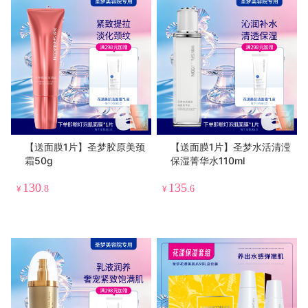
【送面膜1片】圣梦胶原美颈
【送面膜1片】圣梦水活清滢
霜50g
保湿菁华水110ml
130
135
¥
.8
¥
.6