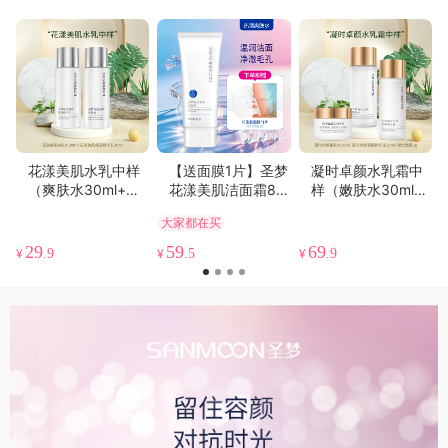
花漾美肌水乳中样
【送面膜1片】圣梦
凝时卓颜水乳霜中
（爽肤水30ml+精
花漾美肌洁面霜80
样（嫩肤水30ml
华乳30ml）
g
+紧肤精华液30ml
大家都在买
+弹力面霜5g）
29
59
69
¥
.9
¥
.5
¥
.9