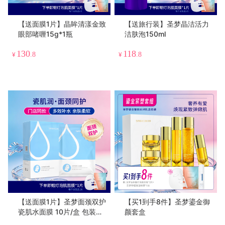
【送面膜1片】晶眸清漾金致
【送旅行装】圣梦晶洁活力
眼部啫喱15g*1瓶
洁肤泡150ml
130
118
¥
.8
¥
.8
【送面膜1片】圣梦面颈双护
【买1到手8件】圣梦鎏金御
瓷肌水面膜 10片/盒 包装升
颜套盒
级