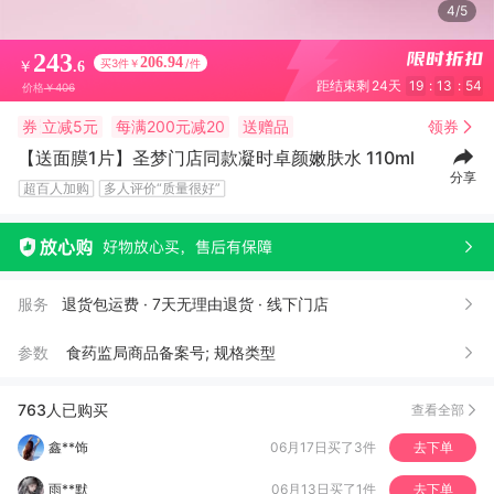
4/5
243
206.94
买3件￥
/件
￥
.6
距结束剩
24天
19
:
13
:
52
价格
￥406
券
立减5元
每满200元减20
送赠品
领券
【送面膜1片】圣梦门店同款凝时卓颜嫩肤水 110ml
分享
超百人加购
多人评价“质量很好”
A***则
07月09日买了1件
去下单
玲*
07月08日买了1件
去下单
A**U
07月06日买了1件
去下单
服务
退货包运费 · 7天无理由退货 · 线下门店
星*
06月25日买了1件
去下单
参数
食药监局商品备案号; 规格类型
?*
06月21日买了5件
去下单
黎*
06月21日买了1件
去下单
763人已购买
查看全部
鑫**饰
06月17日买了3件
去下单
雨**默
06月13日买了1件
去下单