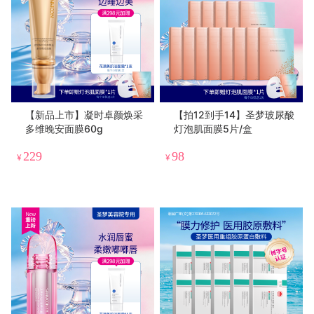
【新品上市】凝时卓颜焕采
【拍12到手14】圣梦玻尿酸
多维晚安面膜60g
灯泡肌面膜5片/盒
229
98
¥
¥