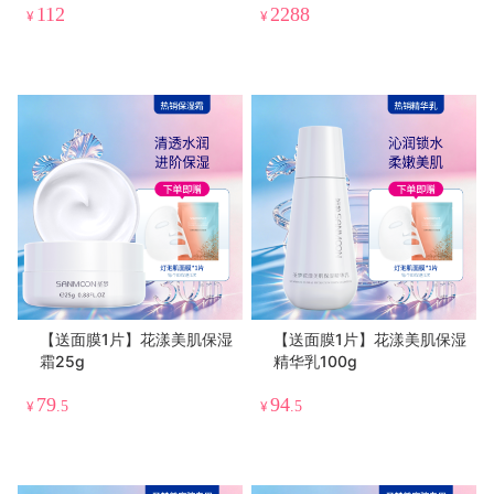
112
2288
¥
¥
【送面膜1片】花漾美肌保湿
【送面膜1片】花漾美肌保湿
霜25g
精华乳100g
79
94
¥
.5
¥
.5