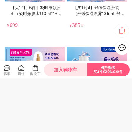
【买1到手5件】凝时卓颜套
【买1到4】舒缓保湿套装
组（凝时嫩肤水110ml*1+紧
（舒缓保湿喷雾135ml+舒缓
肤精华液100g+凝时弹力面
保湿面膜1盒10片）
699
385
霜30g）
¥
¥
.8
领券购买
加入购物车
买3件¥206.94/件
客服
店铺
购物车
【买1到手4件】凝时卓颜紧
【送面膜1片】圣梦水活清滢
肤精华液（乳状）100g+花
保湿菁华乳（80g）
漾美肌保湿精华乳100g
349
153
¥
.2
¥
.6