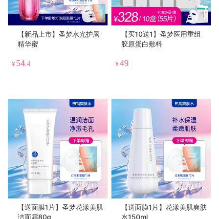
【新品上市】圣梦水光护唇
【买10送1】圣梦医用重组
精华蜜
胶原蛋白敷料
54
49
¥
.4
¥
【送面膜1片】圣梦花漾美肌
【送面膜1片】花漾美肌爽肤
洁面霜80g
水150ml