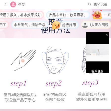
圣梦
我的记录
很好
产品非常好，效果显著。
一直用的圣梦的产品，这
清洁干净
超级好用
1人正在围观
何*** 觉得很赞
视频讲解