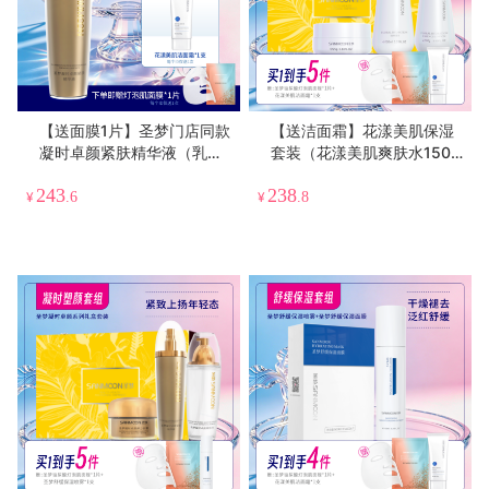
【送面膜1片】圣梦门店同款
【送洁面霜】花漾美肌保湿
凝时卓颜紧肤精华液（乳
套装（花漾美肌爽肤水150
状）100g
ml+花漾美肌保湿霜25g+花
243
238
漾美肌精华乳100g）
¥
.6
¥
.8