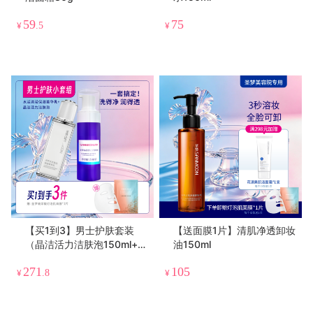
59
75
¥
.5
¥
【买1到3】男士护肤套装
【送面膜1片】清肌净透卸妆
（晶洁活力洁肤泡150ml+水
油150ml
活清滢菁华乳80g）
271
105
¥
.8
¥