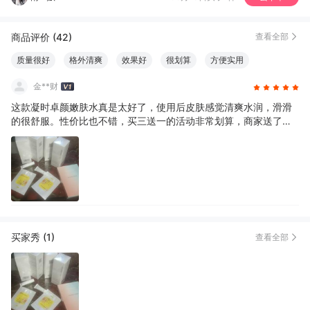
刘*茹
06月11日买了1件
去下单
商品评价 (42)
查看全部
f**g
06月10日买了1件
去下单
质量很好
格外清爽
效果好
很划算
方便实用
易于使用
金**财
这款凝时卓颜嫩肤水真是太好了，使用后皮肤感觉清爽水润，滑滑
的很舒服。性价比也不错，买三送一的活动非常划算，商家送了小
样赠品也特别好用，服务好，推荐大家一定要试试。
买家秀 (1)
查看全部