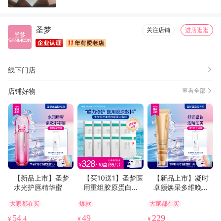
圣梦
关注店铺
进店逛逛
线下门店
店铺好物
查看全部
【新品上市】圣梦
【买10送1】圣梦医
【新品上市】凝时
水光护唇精华蜜
用重组胶原蛋白敷
卓颜焕采多维晚安
料
面膜60g
大家都在买
爆款
大家都在买
54
49
229
¥
.4
¥
¥