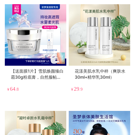
【送面膜1片】雪肌焕颜臻白
花漾美肌水乳中样（爽肤水
霜30g粉底膏，自然服帖不
30ml+精华乳30ml）
假白
64
29
¥
.8
¥
.9