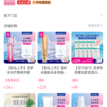
线下门店
店铺好物
查看全部
【新品上市】圣梦
【新品上市】凝时
【买10送1】圣梦医
水光护唇精华蜜
卓颜焕采多维晚安
用重组胶原蛋白敷
面膜60g
料
大家都在买
爆款
爆款
54
229
49
¥
.4
¥
¥