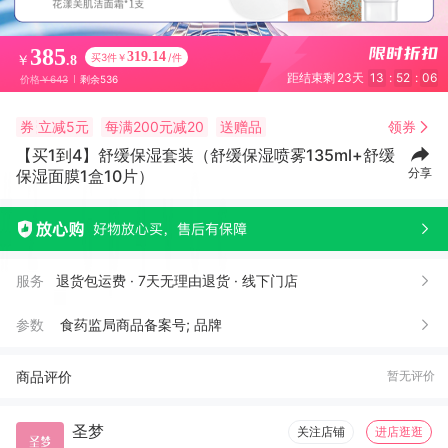
385
319.14
买3件￥
/件
￥
.8
距结束剩
23天
13
:
52
:
04
价格
￥643
剩余536
券
立减5元
每满200元减20
送赠品
领券
【买1到4】舒缓保湿套装（舒缓保湿喷雾135ml+舒缓
分享
保湿面膜1盒10片）
服务
退货包运费 · 7天无理由退货 · 线下门店
参数
食药监局商品备案号; 品牌
商品评价
暂无评价
圣梦
关注店铺
进店逛逛