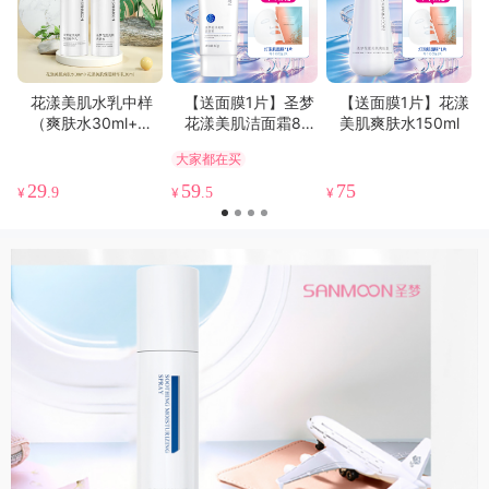
花漾美肌水乳中样
【送面膜1片】圣梦
【送面膜1片】花漾
（爽肤水30ml+精
花漾美肌洁面霜80
美肌爽肤水150ml
华乳30ml）
g
大家都在买
29
59
75
¥
.9
¥
.5
¥