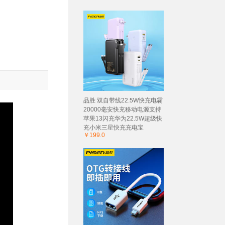
品胜 双自带线22.5W快充电霸
20000毫安快充移动电源支持
苹果13闪充华为22.5W超级快
充小米三星快充充电宝
￥199.0