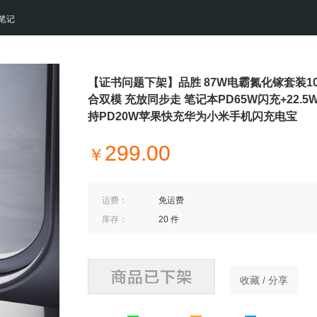
笔记
【证书问题下架】品胜 87W电霸氮化镓套装10
合双模 充放同步走 笔记本PD65W闪充+22.5
持PD20W苹果快充华为小米手机闪充电宝
299.00
￥
运费：
免运费
库存：
20 件
收藏 / 分享