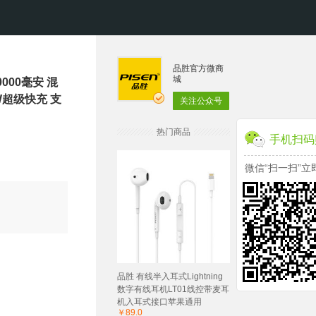
品胜官方微商
城
000毫安 混
W超级快充 支
关注公众号
热门商品
手机扫码
微信“扫一扫”立
品胜 有线半入耳式Lightning
数字有线耳机LT01线控带麦耳
机入耳式接口苹果通用
￥89.0