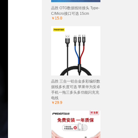
品胜 OTG数据线转接头 Type-
C/Micro接口可选 15cm
￥15.0
品胜 三合一铝合金多彩编织数
据线多长度可选 苹果华为安卓
手机一拖三多头多功能闪充充
电线
￥29.9