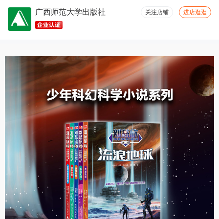
广西师范大学出版社
容量够大(14)
大小合适(13)
珍藏佳品(12)
厚度适中(11)
关注店铺
进店逛逛
包装很好(10)
方便(10)
字体适宜(10)
颜色正(8)
很划算(7)