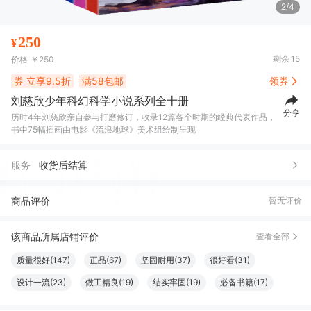
2/4
250
¥
剩余
15
价格
￥250
券
立享9.5折
满58包邮
领券
刘慈欣少年科幻科学小说系列全十册
分享
历时4年刘慈欣亲自参与打磨修订，收录12篇各个时期的经典代表作品，
书中75幅插画由电影《流浪地球》美术组绘制呈现
服务
收货后结算
商品评价
暂无评价
该商品所属店铺评价
查看全部
质量很好(147)
正品(67)
坚固耐用(37)
很好看(31)
设计一流(23)
做工精良(19)
结实牢固(19)
必备书籍(17)
真材实料(16)
清洁干净(15)
触感良好(14)
纸张精良(14)