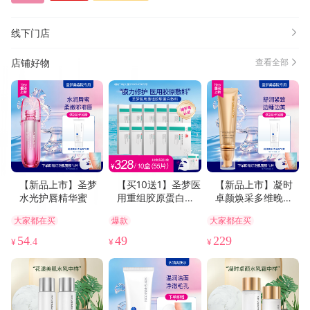
线下门店
店铺好物
查看全部
【新品上市】圣梦
【买10送1】圣梦医
【新品上市】凝时
水光护唇精华蜜
用重组胶原蛋白敷
卓颜焕采多维晚安
料
面膜60g
大家都在买
爆款
大家都在买
54
49
229
¥
.4
¥
¥