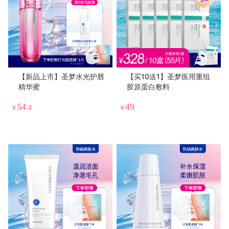
【新品上市】圣梦水光护唇
【买10送1】圣梦医用重组
精华蜜
胶原蛋白敷料
54
49
¥
.4
¥