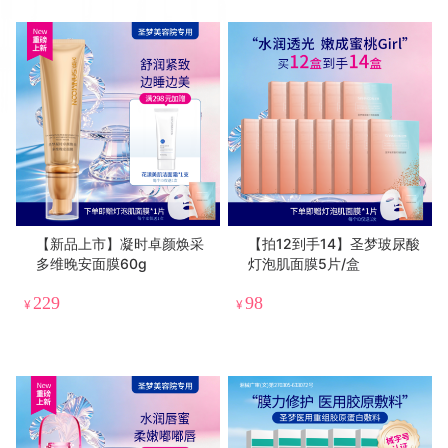
【新品上市】凝时卓颜焕采
【拍12到手14】圣梦玻尿酸
多维晚安面膜60g
灯泡肌面膜5片/盒
229
98
¥
¥