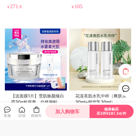
活清滢菁华乳80g）
271
105
¥
.8
¥
【送面膜1片】雪肌焕颜臻白
花漾美肌水乳中样（爽肤水
霜30g粉底膏，自然服帖不
30ml+精华乳30ml）
假白
领券购买
加入购物车
64
29
买3件¥281.34/件
¥
.8
¥
.9
客服
店铺
购物车