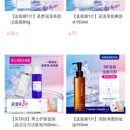
【送面膜1片】圣梦花漾美肌
【送面膜1片】花漾美肌爽肤
洁面霜80g
水150ml
59
75
¥
.5
¥
【买1到3】男士护肤套装
【送面膜1片】清肌净透卸妆
（晶洁活力洁肤泡150ml+水
油150ml