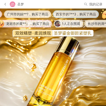
圣梦
我的记录
了商品
西安市的?**3，购买了商品
衡阳市的-**T，购买了
了商品
1人正在围观
长沙市的滴**。，购买了商品
兰州