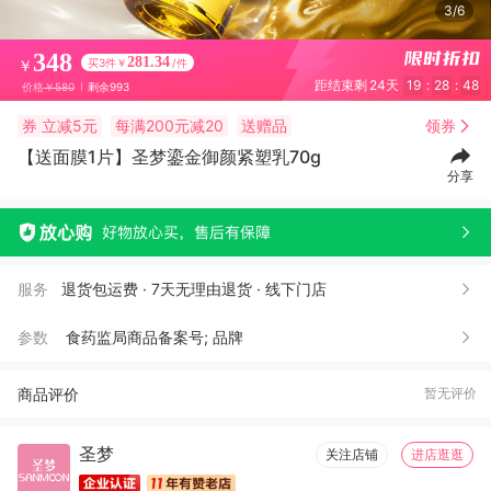
4/6
348
281.34
买3件￥
/件
￥
距结束剩
24天
19
:
28
:
45
价格
￥580
剩余993
券
立减5元
每满200元减20
送赠品
领券
【送面膜1片】圣梦鎏金御颜紧塑乳70g
分享
服务
退货包运费 · 7天无理由退货 · 线下门店
参数
食药监局商品备案号; 品牌
商品评价
暂无评价
圣梦
关注店铺
进店逛逛