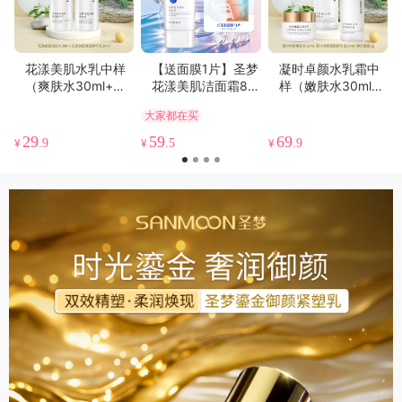
花漾美肌水乳中样
【送面膜1片】圣梦
凝时卓颜水乳霜中
（爽肤水30ml+精
花漾美肌洁面霜80
样（嫩肤水30ml
华乳30ml）
g
+紧肤精华液30ml
大家都在买
+弹力面霜5g）
29
59
69
¥
.9
¥
.5
¥
.9