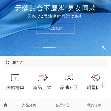
无缝贴合不磨脚 男女同款
天跑 72号浪潮时尚运动跑鞋
点击抢购
和田玉
兰序
花卉诗
溯溪鞋
净狮
兰蔻
活动全览
产品分类
会员中心
我的订单
Event Zone