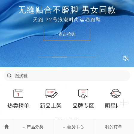
携带方便 低噪轻音
peripop 小派派 迷你口袋筋膜枪
和田玉
点击抢购
兰序
花卉诗
溯溪鞋
净狮
兰蔻
活动全览
产品分类
会员中心
我的订单
Event Zone