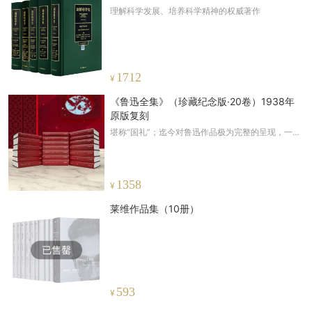
理解科学发展、培养科学精神的权威著作
1712
¥
《鲁迅全集》（珍藏纪念版·20卷）1938年
原版复刻
堪称“国礼”；迄今对鲁迅作品极为完整的呈现，一本
真正的“全集”，100%还原1938年原版影印版，限量
发行
1358
¥
莱维作品集（10册）
593
¥