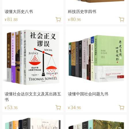
读懂大历史八书
科技历史学四书
81
80
¥
.88
¥
.96
读懂社会达尔文主义及其出路五
读懂中国社会问题九书
书
53
34
¥
.36
¥
.96