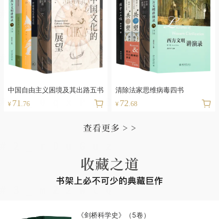
中国自由主义困境及其出路五书
清除法家思维病毒四书
71
72
¥
.76
¥
.68
《剑桥科学史》（5卷）