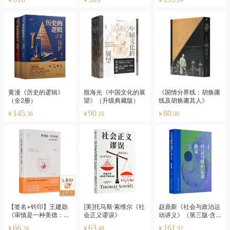
黄漫《历史的逻辑》
殷海光《中国文化的展
《国情分界线：胡焕庸
（全2册）
望》（升级典藏版）
线及胡焕庸其人》
145
90
80
¥
¥
¥
.36
.16
.96
【签名+钤印】王建勋
[美]托马斯·索维尔《社
赵鼎新《社会与政治运
《审慎是一种美德：保
会正义谬误》
动讲义》（第三版·含
守主义导论》
藏书票）
66
63
161
¥
¥
¥
.24
.48
.92