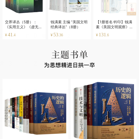
交界译丛（5册）：
钱满素 主编 “美国文明
【1册签名·钤印】钱满
《实用主义》《虚无主
经典译丛”（8册）
素《美国文明观察》
义》《犬儒主义》《极
（全三册）
41
53
131
¥
¥
¥
.4
.36
.6
端主义》《乌托邦的观
念史》