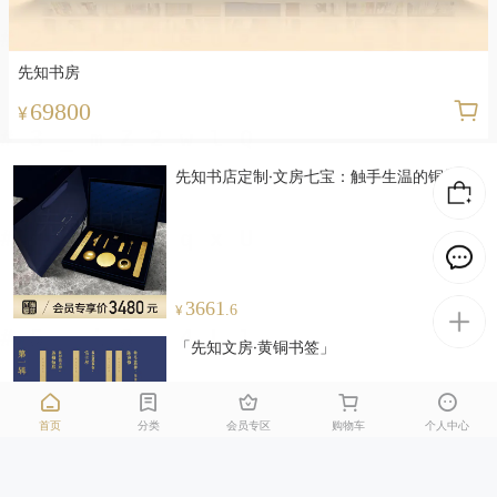
先知书房
69800
¥
先知书店定制·文房七宝：触手生温的铜器
3661
¥
.6
「先知文房·黄铜书签」
首页
分类
会员专区
购物车
个人中心
9
¥
.2