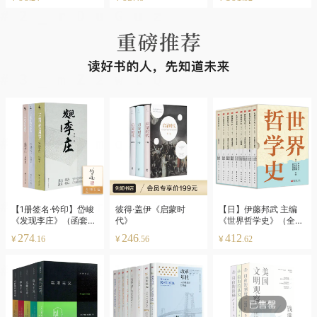
【1册签名·钤印】岱峻
彼得·盖伊《启蒙时
【日】伊藤邦武 主编
《发现李庄》（函套版
代》
《世界哲学史》（全9
·全三卷）
卷）
274
246
412
¥
¥
¥
.16
.56
.62