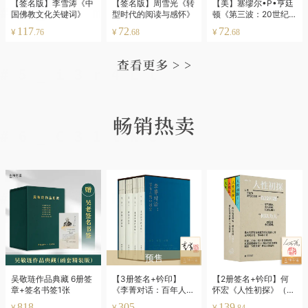
【签名版】李雪涛《中
【签名版】周雪光《转
【美】塞缪尔•P•亨廷
国佛教文化关键词》
型时代的阅读与感怀》
顿《第三波：20世纪
后期的民主化浪潮》
117
72
72
¥
¥
¥
.76
.68
.68
预售
吴敬琏作品典藏 6册签
【3册签名+钤印】
【2册签名+钤印】何
章+签名书签1张
《李菁对话：百年人物
怀宏《人性初探》（全
口述史》
四册）
818
305
139
¥
¥
¥
.84