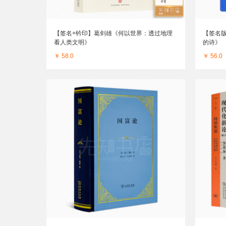
【签名+钤印】葛剑雄《何以世界：透过地理
【签名
看人类文明》
的诗》
￥ 58.0
￥ 56.0