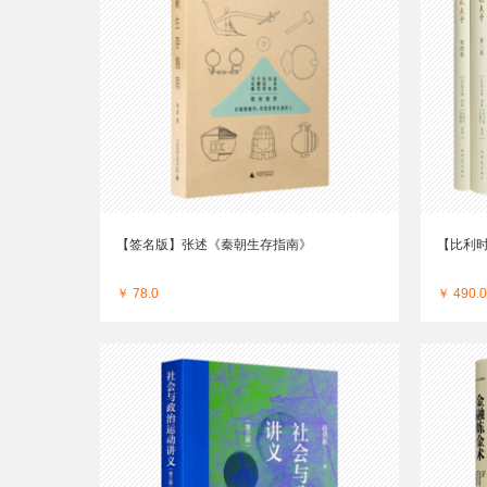
【签名版】张述《秦朝生存指南》
【比利
￥ 78.0
￥ 490.0