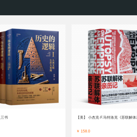
史三书
【美】 小杰克·F.马特洛克《苏联解
￥ 158.0