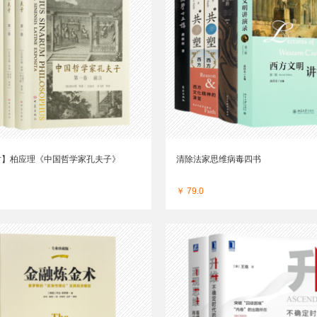
时】柏应理《中国哲学家孔夫子》
清除法家思维病毒四书
￥ 79.0