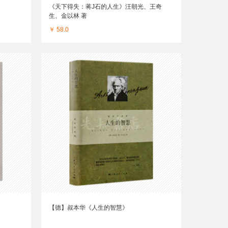
》
《天下得失：蒋J石的人生》汪朝光、王奇
生、金以林 著
￥ 58.0
【德】叔本华《人生的智慧》