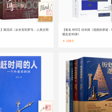
版】陈浩武《从长安到罗马：人类文明
【签名·钤印】任剑涛《混搭的承诺：
》
观念史40讲》
￥ 108.0