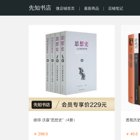
先知书店
微店铺首页
|
最新商品
|
店铺笔记
彼得·沃森“思想史”（4册）
透视历
￥ 298.0
￥ 40.0