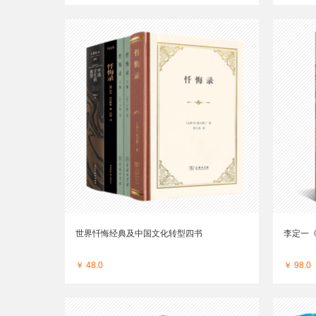
世界忏悔经典及中国文化转型四书
李定一
￥ 48.0
￥ 98.0