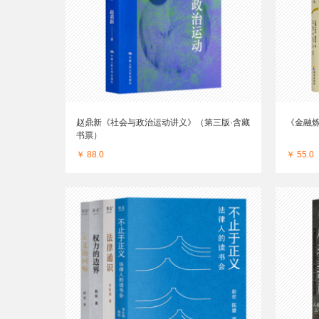
赵鼎新《社会与政治运动讲义》（第三版·含藏
《金融
书票）
￥ 88.0
￥ 55.0