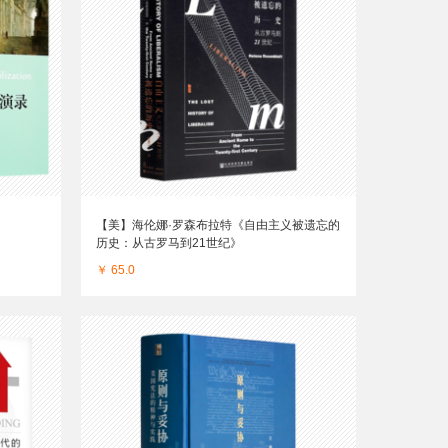
【美】海伦娜·罗森布拉特《自由主义被遗忘的
历史：从古罗马到21世纪》
￥ 65.0