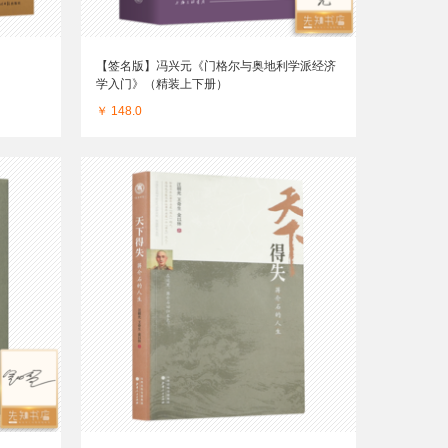
【签名版】冯兴元《门格尔与奥地利学派经济
学入门》（精装上下册）
￥ 148.0