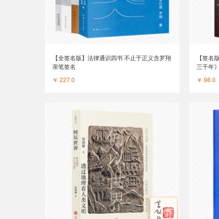
【全签名版】法律通识四书 不止于正义含罗翔
【签名
亲笔签名
三千年
￥ 227.0
￥ 98.0