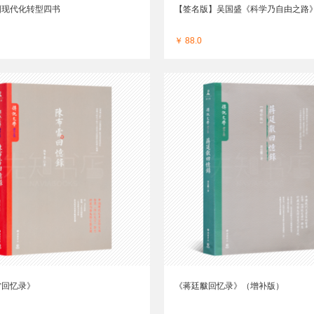
国现代化转型四书
【签名版】吴国盛《科学乃自由之路
￥ 88.0
雷回忆录》
《蒋廷黻回忆录》（增补版）