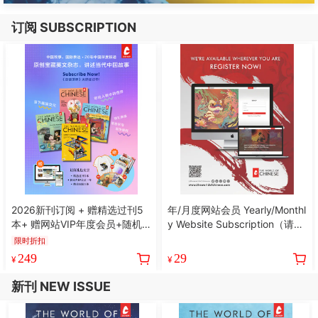
订阅 SUBSCRIPTION
2026新刊订阅 + 赠精选过刊5
年/月度网站会员 Yearly/Monthl
本+ 赠网站VIP年度会员+随机
y Website Subscription（请关
周边
注详情页，注册＆备注）
限时折扣
249
29
¥
¥
新刊 NEW ISSUE