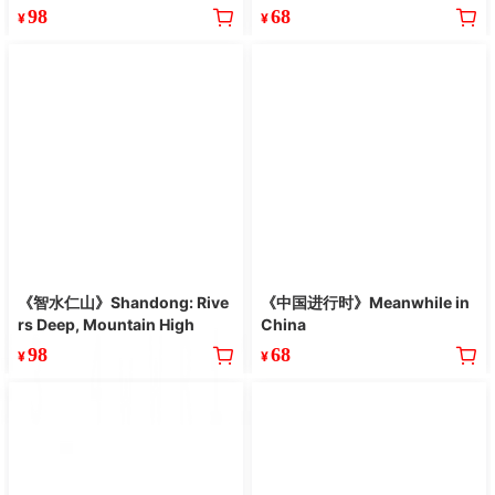
98
68
¥
¥
《智水仁山》Shandong: Rive
《中国进行时》Meanwhile in
rs Deep, Mountain High
China
98
68
¥
¥