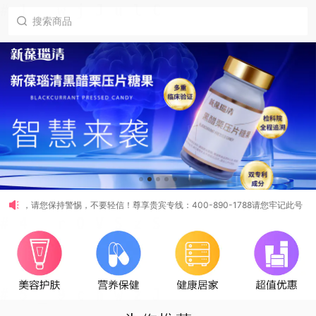
骗，请您保持警惕，不要轻信！尊享贵宾专线：400-890-1788请您牢记此号码