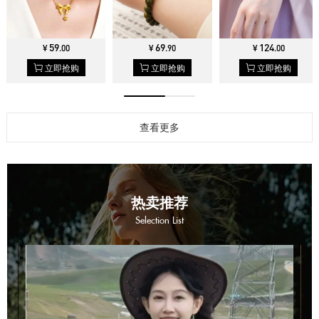
59
69
124
¥
.
00
¥
.
90
¥
.
00
立即抢购
立即抢购
立即抢购
查看更多
热卖推荐
Selection List