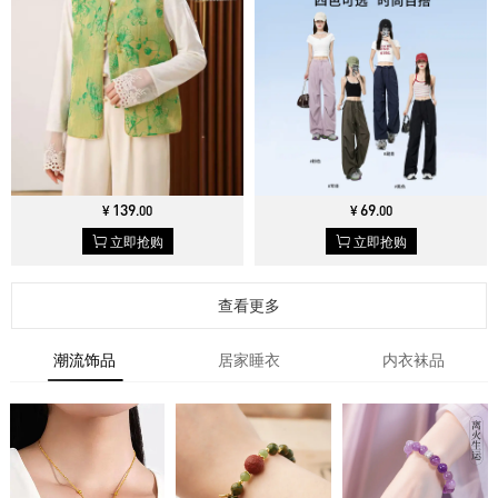
139
69
¥
.
00
¥
.
00
立即抢购
立即抢购
查看更多
潮流饰品
居家睡衣
内衣袜品