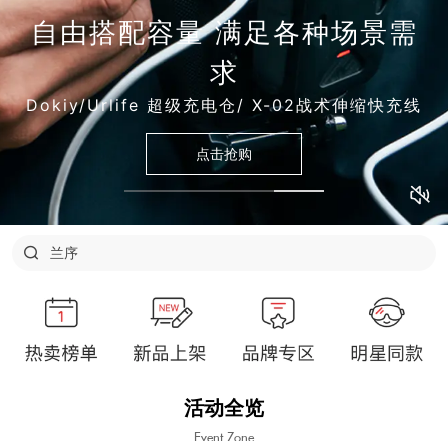
自由搭配容量 满足各种场景需
求
Dokiy/Urlife 超级充电仓/ X-02战术伸缩快充线
点击抢购
和田玉
兰序
花卉诗
溯溪鞋
净狮
兰蔻
活动全览
Event Zone