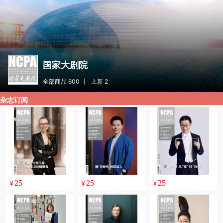
国家大剧院
全部商品 600
上新 2
杂志订阅
25
25
25
¥
¥
¥